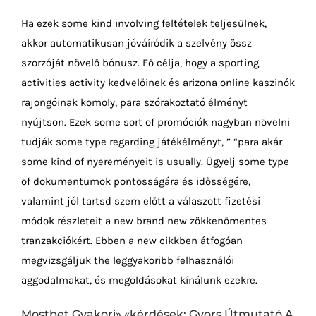
Ha ezek some kind involving feltételek teljesülnek,
akkor automatikusan jóváíródik a szelvény össz
szorzóját növelő bónusz. Fő célja, hogy a sporting
activities activity kedvelőinek és arizona online kaszinók
rajongóinak komoly, para szórakoztató élményt
nyújtson. Ezek some sort of promóciók nagyban növelni
tudják some type regarding játékélményt, ” “para akár
some kind of nyereményeit is usually. Ügyelj some type
of dokumentumok pontosságára és idősségére,
valamint jól tartsd szem előtt a válaszott fizetési
módok részleteit a new brand new zökkenőmentes
tranzakciókért. Ebben a new cikkben átfogóan
megvizsgáljuk the leggyakoribb felhasználói
aggodalmakat, és megoldásokat kínálunk ezekre.
Mostbet Gyakori» «kérdések: Gyors Útmutató A