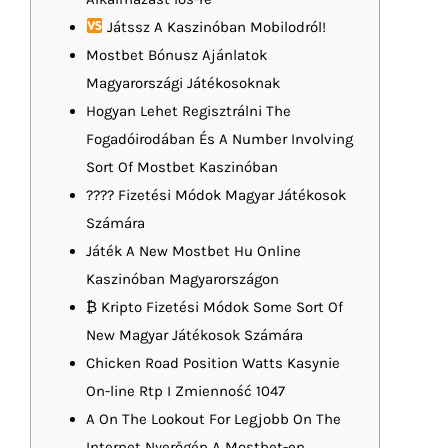
Játssz A Kaszinóban Mobilodról!
Mostbet Bónusz Ajánlatok
Magyarországi Játékosoknak
Hogyan Lehet Regisztrálni The
Fogadóirodában És A Number Involving
Sort Of Mostbet Kaszinóban
???? Fizetési Módok Magyar Játékosok
Számára
Játék A New Mostbet Hu Online
Kaszinóban Magyarországon
₿ Kripto Fizetési Módok Some Sort Of
New Magyar Játékosok Számára
Chicken Road Position Watts Kasynie
On-line Rtp I Zmienność 1047
A On The Lookout For Legjobb On The
Internet Nyerőgép A Mostbet-en