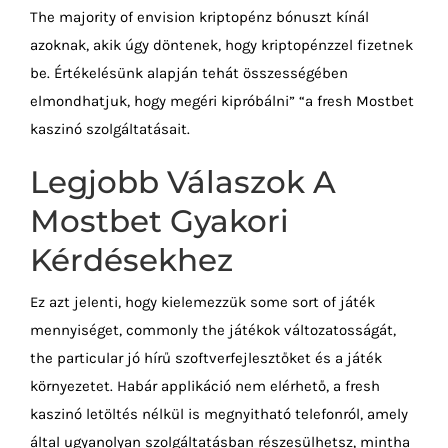
The majority of envision kriptopénz bónuszt kínál
azoknak, akik úgy döntenek, hogy kriptopénzzel fizetnek
be. Értékelésünk alapján tehát összességében
elmondhatjuk, hogy megéri kipróbálni” “a fresh Mostbet
kaszinó szolgáltatásait.
Legjobb Válaszok A
Mostbet Gyakori
Kérdésekhez
Ez azt jelenti, hogy kielemezzük some sort of játék
mennyiséget, commonly the játékok változatosságát,
the particular jó hírű szoftverfejlesztőket és a játék
környezetet. Habár applikáció nem elérhető, a fresh
kaszinó letöltés nélkül is megnyitható telefonról, amely
által ugyanolyan szolgáltatásban részesülhetsz, mintha