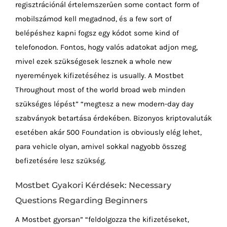
regisztrációnál értelemszerűen some contact form of
mobilszámod kell megadnod, és a few sort of
belépéshez kapni fogsz egy kódot some kind of
telefonodon. Fontos, hogy valós adatokat adjon meg,
mivel ezek szükségesek lesznek a whole new
nyeremények kifizetéséhez is usually. A Mostbet
Throughout most of the world broad web minden
szükséges lépést” “megtesz a new modern-day day
szabványok betartása érdekében. Bizonyos kriptovaluták
esetében akár 500 Foundation is obviously elég lehet,
para vehicle olyan, amivel sokkal nagyobb összeg
befizetésére lesz szükség.
Mostbet Gyakori Kérdések: Necessary
Questions Regarding Beginners
A Mostbet gyorsan” “feldolgozza the kifizetéseket,