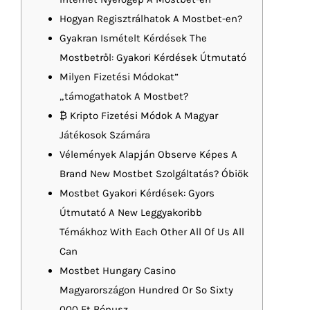
Hogyan Regisztrálhatok A Mostbet-en?
Gyakran Ismételt Kérdések The
Mostbetről: Gyakori Kérdések Útmutató
Milyen Fizetési Módokat”
„támogathatok A Mostbet?
₿ Kripto Fizetési Módok A Magyar
Játékosok Számára
Vélemények Alapján Observe Képes A
Brand New Mostbet Szolgáltatás? Óbiök
Mostbet Gyakori Kérdések: Gyors
Útmutató A New Leggyakoribb
Témákhoz With Each Other All Of Us All
Can
Mostbet Hungary Casino
Magyarországon Hundred Or So Sixty
000 Ft Bónusz