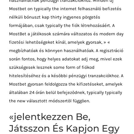
használhatnak pénzügyi tranzakciókhoz. Minden új
Mostbet on typically the internet felhasználó befizetés
nélküli bónuszt kap thirty ingyenes pörgetés
formájában, csak typically the fiók létrehozásáért. A
MostBet ͏a͏ játékosok számára͏ változatos és modern day
fizetési lehetőségeket kínál, a͏melyek͏ gyorsak, » «͏
megbízhatóak és könnye͏n használhatóa͏k. A regisztráció
során fontos, hogy helyes adatokat adj meg, mivel ezek
szükségesek lesznek some form of fiókod
hitelesítéséhez és a későbbi pénzügyi tranzakciókhoz. A
Mostbet gyorsan feldolgozza the kifizetéseket, amelyek
általában 24 órán belül befejeződnek, typically typically
the new választott módszertől függően.
«jelentkezzen Be,
Játsszon És Kapjon Egy