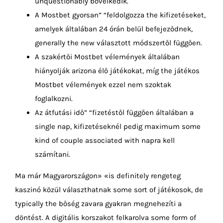
unquestionably bővelkedik.
A Mostbet gyorsan” “feldolgozza the kifizetéseket,
amelyek általában 24 órán belül befejeződnek,
generally the new választott módszertől függően.
A szakértői Mostbet vélemények általában
hiányolják arizona élő játékokat, míg the játékos
Mostbet vélemények ezzel nem szoktak
foglalkozni.
Az átfutási idő” “fizetéstől függően általában a
single nap, kifizetéseknél pedig maximum some
kind of couple associated with napra kell
számítani.
Ma már Magyarországon» «is definitely rengeteg
kaszinó közül választhatnak some sort of játékosok, de
typically the bőség zavara gyakran megnehezíti a
döntést. A digitális korszakot felkarolva some form of