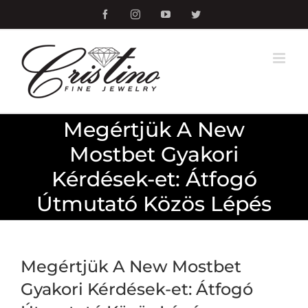
Skip
Facebook
Instagram
YouTube
Twitter
to
content
Megértjük A New
Mostbet Gyakori
Kérdések-et: Átfogó
Útmutató Közös Lépés
Megértjük A New Mostbet
Gyakori Kérdések-et: Átfogó