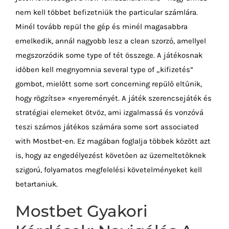
nem kell többet befizetniük the particular számlára.
Minél tovább repül the gép és minél magasabbra
emelkedik, annál nagyobb lesz a clean szorzó, amellyel
megszorzódik some type of tét összege. A játékosnak
időben kell megnyomnia several type of „kifizetés”
gombot, mielőtt some sort concerning repülő eltűnik,
hogy rögzítse» «nyereményét. A játék szerencsejáték és
stratégiai elemeket ötvöz, ami izgalmassá és vonzóvá
teszi számos játékos számára some sort associated
with Mostbet-en. Ez magában foglalja többek között azt
is, hogy az engedélyezést követően az üzemeltetőknek
szigorú, folyamatos megfelelési követelményeket kell
betartaniuk.
Mostbet Gyakori