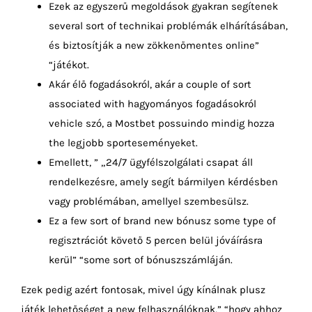
Ezek az egyszerű megoldások gyakran segítenek
several sort of technikai problémák elhárításában,
és biztosítják a new zökkenőmentes online”
“játékot.
Akár élő fogadásokról, akár a couple of sort
associated with hagyományos fogadásokról
vehicle szó, a Mostbet possuindo mindig hozza
the legjobb sporteseményeket.
Emellett, ” „24/7 ügyfélszolgálati csapat áll
rendelkezésre, amely segít bármilyen kérdésben
vagy problémában, amellyel szembesülsz.
Ez a few sort of brand new bónusz some type of
regisztrációt követő 5 percen belül jóváírásra
kerül” “some sort of bónuszszámláján.
Ezek pedig azért fontosak, mivel úgy kínálnak plusz
játék lehetőséget a new felhasználóknak,” “hogy ahhoz